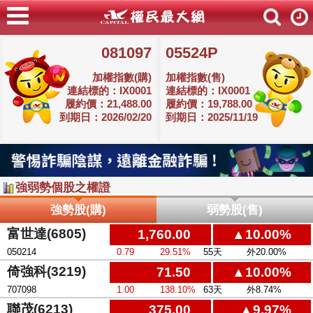
081097
05524P
加權指數(購)
加權指數(售)
連結標的：IX0001
連結標的：IX0001
履約價：21,488.00
履約價：19,788.00
到期日：2026/02/20
到期日：2025/11/19
強弱勢個股之權證
強勢股(購)
弱勢股(售)
富世達(6805)
1,760.00
▲10.00%
050214
0.79
29.51%
55天
外20.00%
倚強科(3219)
71.50
▲10.00%
707098
1.00
138.10%
63天
外8.74%
聯茂(6213)
375.00
▲9.97%